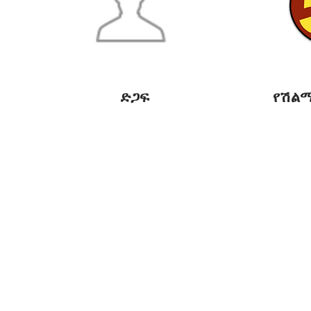
ድጋፍ
የሽል