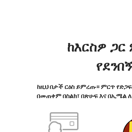
ከእርስዎ ጋር 
የደንበ
ከዚህ በታች ርዕስ ይምረጡ። ምርጥ የድጋ
በመጠቀም በስልክ፣ በጽሁፍ እና በኢሜል ለ