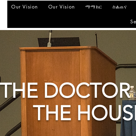
Our Vision
Our Vision
ማማከር
ስልጠና
Se
THE DOCTOR I
THE HOUS