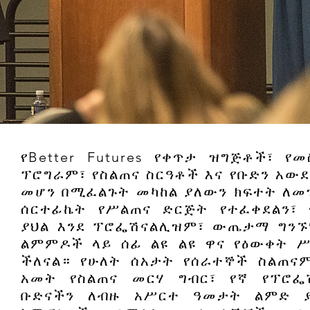
የBetter Futures የቀጥታ ዝግጅቶች፣ የ
ፕሮግራም፣ የስልጠና ስርዓቶች እና የቡድን አውደ
መሆን በሚፈልጉት መካከል ያለውን ክፍተት ለመ
ሰርተፊኬት የሥልጠና ድርጅት የተፈቀደልን፣
ያህል እንደ ፕሮፌሽናልሊዝም፣ ውጤታማ ግንኙነ
ልምምዶች ላይ ሰፊ ልዩ ልዩ ዋና የዕውቀት 
ችለናል። የሁለት ሰአታት የሰራተኞች ስልጠናም
አመት የስልጠና መርሃ ግብር፣ የኛ የፕሮፌ
ቡድናችን ለብዙ አሥርተ ዓመታት ልምድ ያ