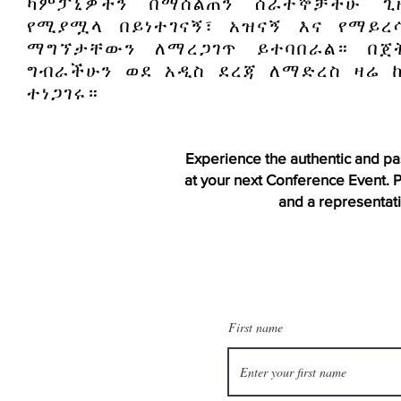
ካምፓኒዎችን በማሰልጠን ሰራተኞቻችሁ ጊ
የሚያሟላ በይነተገናኝ፣ አዝናኝ እና የማይረ
ማግኘታቸውን ለማረጋገጥ ይተባበራል። በጀ
ግብራችሁን ወደ አዲስ ደረጃ ለማድረስ ዛሬ ከ
ተነጋገሩ።
Experience the authentic and pa
at your next Conference Event. P
and a representativ
First name