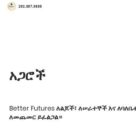
202.587.5638
አጋሮች
Better Futures ለልጆች፣ ለሠራተኞች እና ለባለ
ለመጨመር ይፈልጋል።