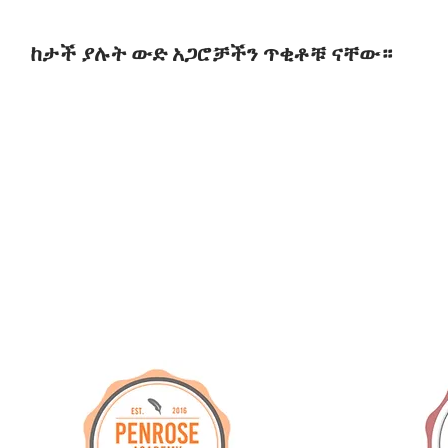
ከታች ያሉት ውድ አጋሮቻችን ጥቂቶቹ ናቸው።